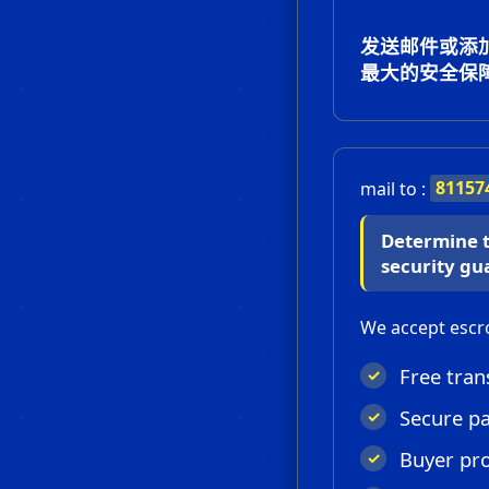
发送邮件或添加
最大的安全保
mail to :
81157
Determine t
security gu
We accept esc
Free tran
Secure p
Buyer pr