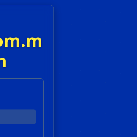
om.m
n