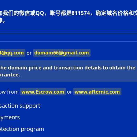
我们的微信或QQ，账号都是811574，确定域名价格和
障。
4@qq.com
or
domain66@gmail.com
he domain price and transaction details to obtain the
arantee.
row from
www.Escrow.com
or
www.afternic.com
saction support
ayments
otection program